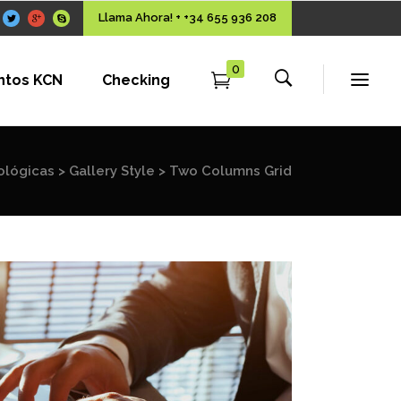
Llama Ahora! + +34 655 936 208
0
ntos KCN
Checking
ológicas
>
Gallery Style
>
Two Columns Grid