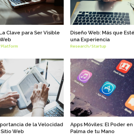
La Clave para Ser Visible
Diseño Web: Más que Esté
a Web
una Experiencia
/
Platform
Research
/
Startup
portancia de la Velocidad
Apps Móviles: El Poder en 
 Sitio Web
Palma de tu Mano