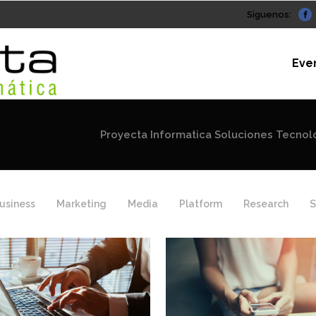
Siguenos:
Eve
Proyecta Informatica Soluciones Tecnol
usiness
Marketing
Media
Platform
Research
S