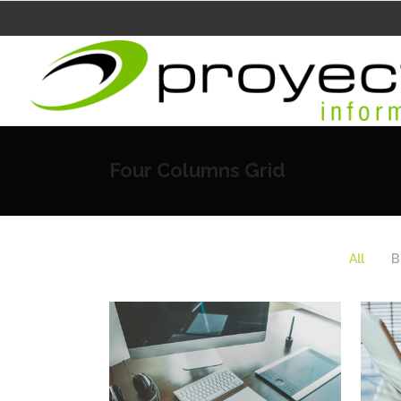
Four Columns Grid
All
B