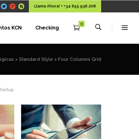
Llama Ahora! + +34 655 936 208
0
ntos KCN
Checking
ógicas
>
Standard Style
>
Four Columns Grid
tartup