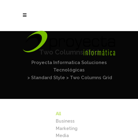
Two Columns Grid
Proyecta Informatica Soluciones
Tecnológicas
>
Standard Style
>
Two Columns Grid
All
Business
Marketing
Media