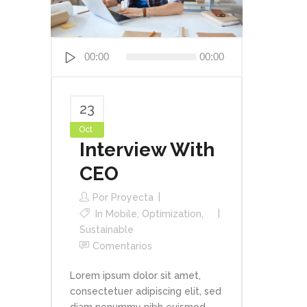
Reproductor
00:00
00:00
de
audio
23
Oct
Interview With
CEO
Por
Proyecta
In
Mobile
,
Optimization
,
Sustainable
Comentarios
Lorem ipsum dolor sit amet,
consectetuer adipiscing elit, sed
diam nonummy nibh euismod