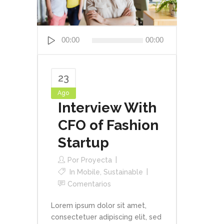
Reproductor
00:00
00:00
de
audio
23
Ago
Interview With
CFO of Fashion
Startup
Por
Proyecta
In
Mobile
,
Sustainable
Comentarios
Lorem ipsum dolor sit amet,
consectetuer adipiscing elit, sed