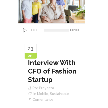
Reproductor
00:00
00:00
de
audio
23
Jun
Interview With
CFO of Fashion
Startup
Por
Proyecta
In
Mobile
,
Sustainable
Comentarios