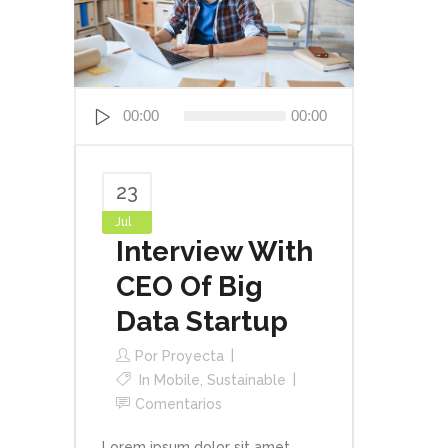
Reproductor
00:00
00:00
de
audio
23
Jul
Interview With
CEO Of Big
Data Startup
Por
Proyecta
In
Mobile
,
Sustainable
Comentarios
Lorem ipsum dolor sit amet,