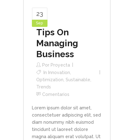
23
Sep
Tips On
Managing
Business
Por
Proyecta
In
Innovation
,
Optimization
,
Sustainable
,
Trends
Comentarios
Lorem ipsum dolor sit amet,
consectetuer adipiscing elit, sed
diam nonummy nibh euismod
tincidunt ut laoreet dolore
magna aliquam erat volutpat. Ut