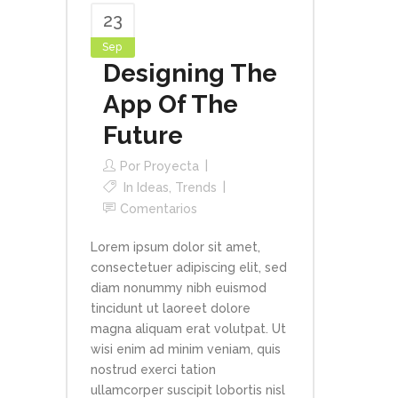
23
Sep
Designing The
App Of The
Future
Por
Proyecta
In
Ideas
,
Trends
Comentarios
Lorem ipsum dolor sit amet,
consectetuer adipiscing elit, sed
diam nonummy nibh euismod
tincidunt ut laoreet dolore
magna aliquam erat volutpat. Ut
wisi enim ad minim veniam, quis
nostrud exerci tation
ullamcorper suscipit lobortis nisl