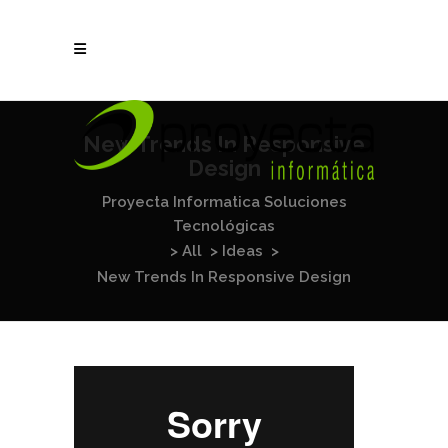
New Trends In Responsive
Design
Proyecta Informatica Soluciones
Tecnológicas
>
All
>
Ideas
>
New Trends In Responsive Design