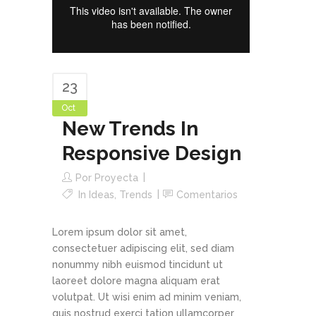
23
Oct
New Trends In
Responsive Design
Por
Proyecta
In
Ideas
,
Trends
Comentarios
Lorem ipsum dolor sit amet,
consectetuer adipiscing elit, sed diam
nonummy nibh euismod tincidunt ut
laoreet dolore magna aliquam erat
volutpat. Ut wisi enim ad minim veniam,
quis nostrud exerci tation ullamcorper