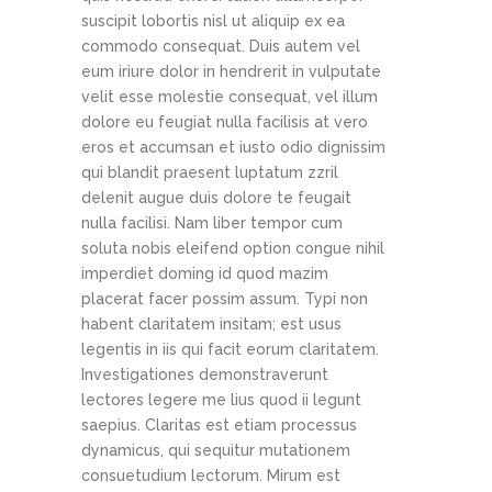
suscipit lobortis nisl ut aliquip ex ea
commodo consequat. Duis autem vel
eum iriure dolor in hendrerit in vulputate
velit esse molestie consequat, vel illum
dolore eu feugiat nulla facilisis at vero
eros et accumsan et iusto odio dignissim
qui blandit praesent luptatum zzril
delenit augue duis dolore te feugait
nulla facilisi. Nam liber tempor cum
soluta nobis eleifend option congue nihil
imperdiet doming id quod mazim
placerat facer possim assum. Typi non
habent claritatem insitam; est usus
legentis in iis qui facit eorum claritatem.
Investigationes demonstraverunt
lectores legere me lius quod ii legunt
saepius. Claritas est etiam processus
dynamicus, qui sequitur mutationem
consuetudium lectorum. Mirum est