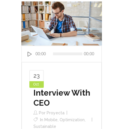
Reproductor
00:00
00:00
de
audio
23
Oct
Interview With
CEO
Por
Proyecta
In
Mobile
,
Optimization
,
Sustainable