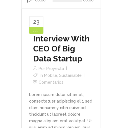
de
audio
23
Jul
Interview With
CEO Of Big
Data Startup
Por
Proyecta
In
Mobile
,
Sustainable
Comentarios
Lorem ipsum dolor sit amet,
consectetuer adipiscing elit, sed
diam nonummy nibh euismod
tincidunt ut laoreet dolore
magna aliquam erat volutpat. Ut
wisi enim ad minim veniam, quis