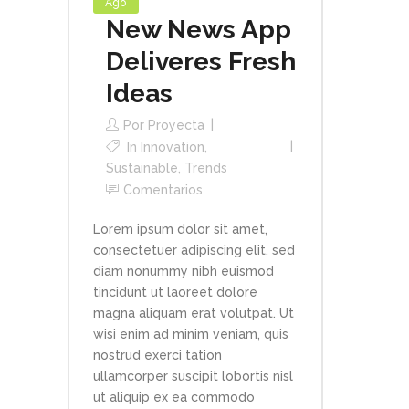
Ago
New News App
Deliveres Fresh
Ideas
Por
Proyecta
In
Innovation
,
Sustainable
,
Trends
Comentarios
Lorem ipsum dolor sit amet,
consectetuer adipiscing elit, sed
diam nonummy nibh euismod
tincidunt ut laoreet dolore
magna aliquam erat volutpat. Ut
wisi enim ad minim veniam, quis
nostrud exerci tation
ullamcorper suscipit lobortis nisl
ut aliquip ex ea commodo